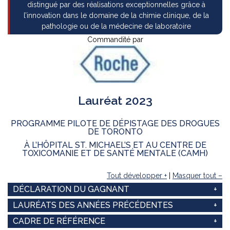
distingué par des réalisations exceptionnelles grâce à
l’innovation dans le domaine de la chimie clinique, de la
pathologie ou de la médecine de laboratoire
Commandité par
Lauréat 2023
PROGRAMME PILOTE DE DÉPISTAGE DES DROGUES
DE TORONTO
À L’HÔPITAL ST. MICHAEL’S ET AU CENTRE DE
TOXICOMANIE ET DE SANTÉ MENTALE (CAMH)
Tout développer +
|
Masquer tout –
DÉCLARATION DU GAGNANT
LAURÉATS DES ANNÉES PRÉCÉDENTES
CADRE DE RÉFÉRENCE