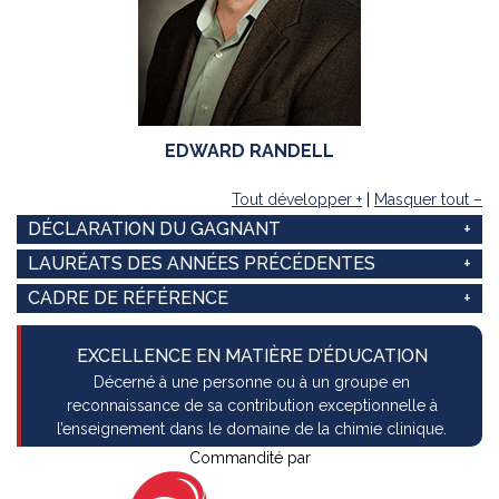
EDWARD RANDELL
Tout développer +
|
Masquer tout –
DÉCLARATION DU GAGNANT
LAURÉATS DES ANNÉES PRÉCÉDENTES
CADRE DE RÉFÉRENCE
EXCELLENCE EN MATIÈRE D’ÉDUCATION
Décerné à une personne ou à un groupe en
reconnaissance de sa contribution exceptionnelle à
l’enseignement dans le domaine de la chimie clinique.
Commandité par