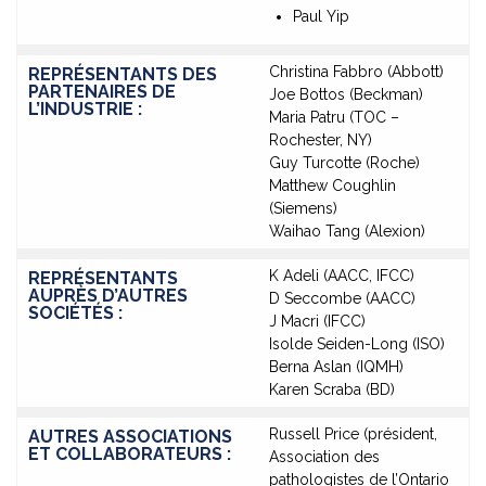
Paul Yip
Christina Fabbro (Abbott)
REPRÉSENTANTS DES
PARTENAIRES DE
Joe Bottos (Beckman)
L’INDUSTRIE :
Maria Patru (TOC –
Rochester, NY)
Guy Turcotte (Roche)
Matthew Coughlin
(Siemens)
Waihao Tang (Alexion)
K Adeli (AACC, IFCC)
REPRÉSENTANTS
AUPRÈS D’AUTRES
D Seccombe (AACC)
SOCIÉTÉS :
J Macri (IFCC)
Isolde Seiden-Long (ISO)
Berna Aslan (IQMH)
Karen Scraba (BD)
Russell Price (président,
AUTRES ASSOCIATIONS
ET COLLABORATEURS :
Association des
pathologistes de l’Ontario