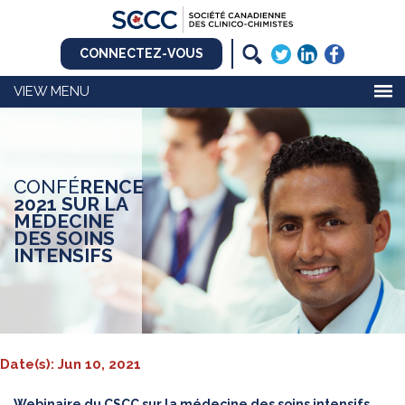
CONNECTEZ-VOUS
MENU
CONFÉ
RENCE
2021 SUR LA
MÉDECINE
DES SOINS
INTENSIFS
Date(s): Jun 10, 2021
Webinaire du CSCC sur la médecine des soins intensifs