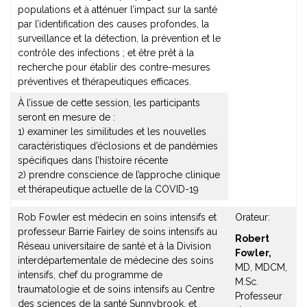
populations et à atténuer l’impact sur la santé
par l’identification des causes profondes, la
surveillance et la détection, la prévention et le
contrôle des infections ; et être prêt à la
recherche pour établir des contre-mesures
préventives et thérapeutiques efficaces.
À l’issue de cette session, les participants
seront en mesure de :
1) examiner les similitudes et les nouvelles
caractéristiques d’éclosions et de pandémies
spécifiques dans l’histoire récente
2) prendre conscience de l’approche clinique
et thérapeutique actuelle de la COVID-19
Rob Fowler est médecin en soins intensifs et
Orateur:
professeur Barrie Fairley de soins intensifs au
Robert
Réseau universitaire de santé et à la Division
Fowler,
interdépartementale de médecine des soins
MD, MDCM,
intensifs, chef du programme de
M.Sc.
traumatologie et de soins intensifs au Centre
Professeur
des sciences de la santé Sunnybrook. et