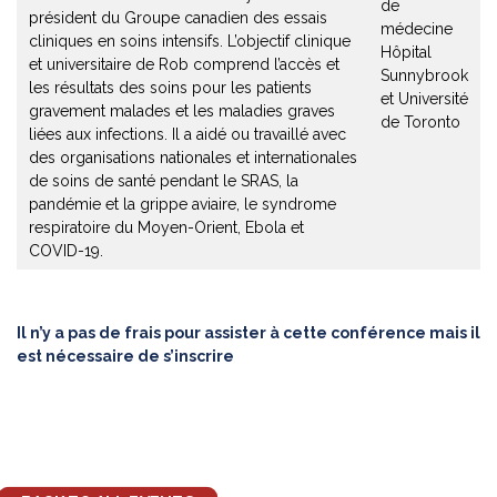
de
président du Groupe canadien des essais
médecine
cliniques en soins intensifs. L’objectif clinique
Hôpital
et universitaire de Rob comprend l’accès et
Sunnybrook
les résultats des soins pour les patients
et Université
gravement malades et les maladies graves
de Toronto
liées aux infections. Il a aidé ou travaillé avec
des organisations nationales et internationales
de soins de santé pendant le SRAS, la
pandémie et la grippe aviaire, le syndrome
respiratoire du Moyen-Orient, Ebola et
COVID-19.
Il n’y a pas de frais pour assister à cette conférence mais il
est nécessaire de s’inscrire