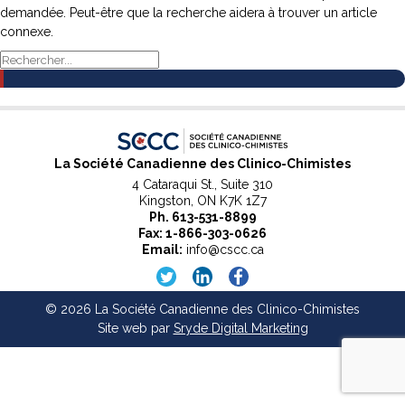
demandée. Peut-être que la recherche aidera à trouver un article
connexe.
Chercher:
La Société Canadienne des Clinico-Chimistes
4 Cataraqui St., Suite 310
Kingston, ON K7K 1Z7
Ph.
613-531-8899
Fax: 1-866-303-0626
Email:
info@cscc.ca
© 2026 La Société Canadienne des Clinico-Chimistes
Site web par
Sryde Digital Marketing